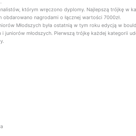
.
alistów, którym wręczono dyplomy. Najlepszą trójkę w k
m obdarowano nagrodami o łącznej wartości 7000zł.
niorów Młodszych była ostatnią w tym roku edycją w bould
ych i juniorów młodszych. Pierwszą trójkę każdej kategori
y.
ra