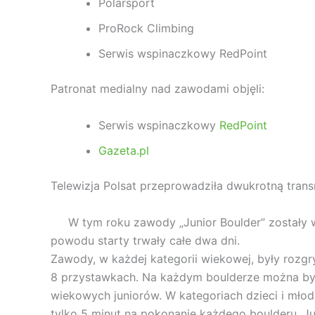
Polarsport
ProRock Climbing
Serwis wspinaczkowy RedPoint
Patronat medialny nad zawodami objęli:
Serwis wspinaczkowy
RedPoint
Gazeta.pl
Telewizja Polsat przeprowadziła dwukrotną trans
W tym roku zawody „Junior Boulder” zostały wł
powodu starty trwały całe dwa dni.
Zawody, w każdej kategorii wiekowej, były rozgry
8 przystawkach. Na każdym boulderze można był
wiekowych juniorów. W kategoriach dzieci i młodz
tylko 5 minut na pokonanie każdego boulderu. Jun