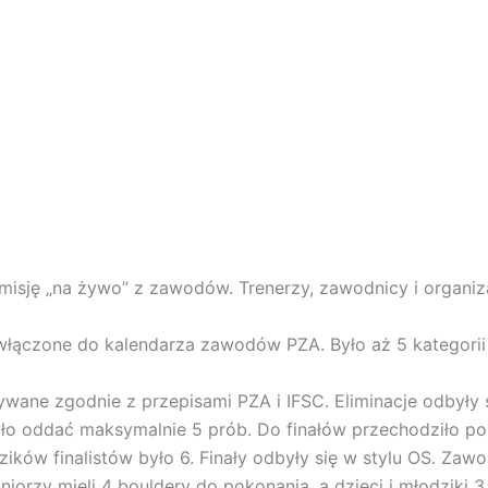
misję „na żywo” z zawodów. Trenerzy, zawodnicy i organiza
ączone do kalendarza zawodów PZA. Było aż 5 kategorii
wane zgodnie z przepisami PZA i IFSC. Eliminacje odbyły s
o oddać maksymalnie 5 prób. Do finałów przechodziło po
ików finalistów było 6. Finały odbyły się w stylu OS. Zawo
iorzy mieli 4 bouldery do pokonania, a dzieci i młodziki 3