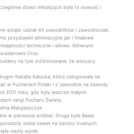
zczególnie dzieci młodszych była to nowość i
ym wzięło udział 44 zawodników i zawodniczek.
 przystawki eliminacyjne jak i finałowe
iejętności techniczne i siłowe. Głównym
boulderowni Crux.
bouldery na tyle zróżnicowane, że wszyscy
 drugim Natalia Kałucka, która zatopowała na
ować w Pucharach Polski i z zawodów na zawody
od 2011 roku, gdy były jeszcze małymi
dach rangi Pucharu Świata.
elina Matyjaszczyk.
kie w pierwszej próbie). Druga była Basia
e poradziły sobie nawet na bardzo trudnych
ęła niezły wynik.