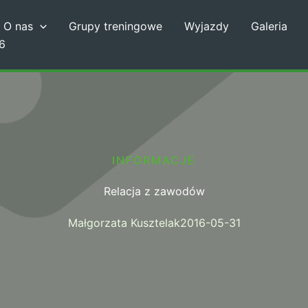
O nas
Grupy treningowe
Wyjazdy
Galeria
6
INFORMACJE
Relacja z zawodów
Małgorzata Kusztelak
2016-05-31