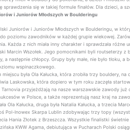
ę sprawdzenia się w takiej formule finałów. Dla dzieci, a s
niorów i Juniorów Młodszych w Boulderingu
ki Juniorów i Juniorów Młodszych w Boulderingu, w któr
do poziomu zawodników w każdej grupie wiekowej. Zarówno
 Każda z nich miała inny charakter i sprawdzała różne um
ski Marcin Wszołek. Jego pomocnikami byli routseterzy z 
 a następnie chłopcy. Grupy były małe, nie było tłoku, a 
poziomu wspinaczkowego.
 miejscu była Ola Kałucka, która zrobiła trzy bouldery, na
liwia Laskowska, która dopiero w tym roku zaczęła start
S Tarnovia przyjeżdżają na nasze warszawskie zawody już 
ukcesów w Polsce, a także reprezentują nasz kraj na zawo
ała Ola Kałucka, druga była Natalia Kałucka, a trzecia Marc
Woś Pol-Inowex Skarpa Lublin zdobywając trzy topy (wszyst
ia Hania Złotek z Brzeszcza. Wszystkie finalistki świetni
zińska KWW Agama, debiutująca w Pucharach Polski osiągn