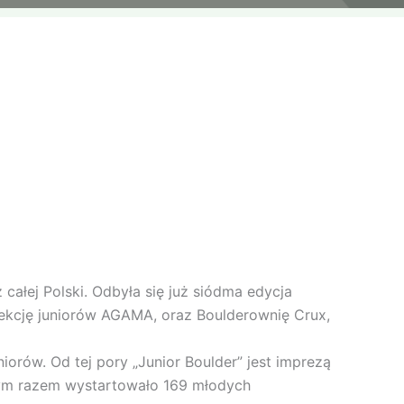
łej Polski. Odbyła się już siódma edycja
ekcję juniorów AGAMA, oraz Boulderownię Crux,
iorów. Od tej pory „Junior Boulder” jest imprezą
 Tym razem wystartowało 169 młodych