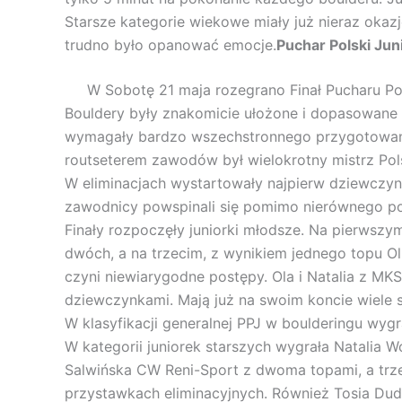
Starsze kategorie wiekowe miały już nieraz okazj
trudno było opanować emocje.
Puchar Polski Ju
W Sobotę 21 maja rozegrano Finał Pucharu Pols
Bouldery były znakomicie ułożone i dopasowane 
wymagały bardzo wszechstronnego przygotowania.
routseterem zawodów był wielokrotny mistrz Pol
W eliminacjach wystartowały najpierw dziewczyny,
zawodnicy powspinali się pomimo nierównego 
Finały rozpoczęły juniorki młodsze. Na pierwszym
dwóch, a na trzecim, z wynikiem jednego topu O
czyni niewiarygodne postępy. Ola i Natalia z MK
dziewczynkami. Mają już na swoim koncie wiele s
W klasyfikacji generalnej PPJ w boulderingu wygr
W kategorii juniorek starszych wygrała Natalia 
Salwińska CW Reni-Sport z dwoma topami, a trzec
przystawkach eliminacyjnych. Również Tosia Dud