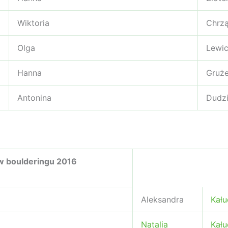
Wiktoria
Chrz
Olga
Lewi
Hanna
Gruż
Antonina
Dudz
 w boulderingu 2016
Aleksandra
Kału
Natalia
Kału