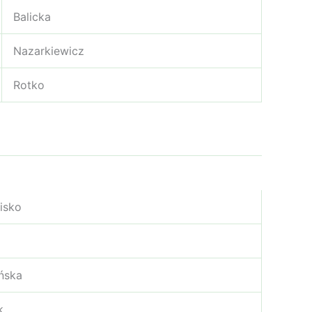
Balicka
Nazarkiewicz
Rotko
isko
ńska
k