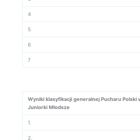
4
5
6
7
Wyniki klasyfikacji generalnej
Pucharu Polski
Juniorki
Młodsze
1.
2.