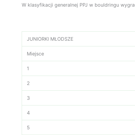
W klasyfikacji generalnej PPJ w bouldringu wyg
JUNIORKI MŁODSZE
Miejsce
1
2
3
4
5