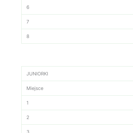
6
7
8
JUNIORKI
Miejsce
1
2
3