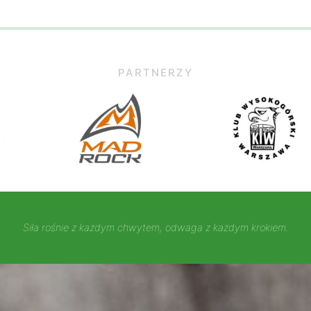
PARTNERZY
Siła rośnie z każdym chwytem, odwaga z każdym krokiem.