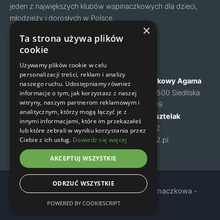
jeden z największych klubów wspinaczkowych dla dzieci,
młodzieży i dorosłych w Polsce.
Facebook
Instagram
×
Ta strona używa plików
cookie
Nawigacja
Kontakt
Używamy plików cookie w celu
personalizacji treści, reklam i analizy
O nas
Klub Wspinaczkowy Agama
naszego ruchu. Udostępniamy również
Cennik
ul. Mysia 6, 05-500 Siedliska
informacje o tym, jak korzystasz z naszej
witryny, naszym partnerom reklamowym i
Zapisy na zajęcia
NIP: 1231460699
analitycznym, którzy mogą łączyć je z
Kontakt
Małgorzata Kusztelak
innymi informacjami, które im przekazałeś
Regulamin
tel. 502 637 072
lub które zebrali w wyniku korzystania przez
Ciebie z ich usług.
Dowiedz się więcej
Polityka prywatności
m-kusztelak@o2.pl
AKCEPTUJ WSZYSTKIE
ODRZUĆ WSZYSTKIE
Copyright © 2024 Agama - Sekcja Wspinaczkowa -
Warszawa
POWERED BY COOKIESCRIPT