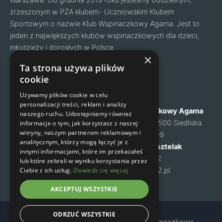
Warszawa. Od grudnia 2019 roku jesteśmy oddzielnym,
zrzeszonym w PZA klubem- Uczniowskim Klubem
Sportowym o nazwie Klub Wspinaczkowy Agama. Jest to
jeden z największych klubów wspinaczkowych dla dzieci,
młodzieży i dorosłych w Polsce.
Facebook
Instagram
×
Ta strona używa plików
cookie
Nawigacja
Kontakt
Używamy plików cookie w celu
personalizacji treści, reklam i analizy
O nas
Klub Wspinaczkowy Agama
naszego ruchu. Udostępniamy również
Cennik
ul. Mysia 6, 05-500 Siedliska
informacje o tym, jak korzystasz z naszej
witryny, naszym partnerom reklamowym i
Zapisy na zajęcia
NIP: 1231460699
analitycznym, którzy mogą łączyć je z
Kontakt
Małgorzata Kusztelak
innymi informacjami, które im przekazałeś
Regulamin
tel. 502 637 072
lub które zebrali w wyniku korzystania przez
Polityka prywatności
Ciebie z ich usług.
Dowiedz się więcej
m-kusztelak@o2.pl
AKCEPTUJ WSZYSTKIE
ODRZUĆ WSZYSTKIE