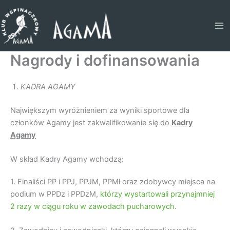
Przejdź
do
treści
Nagrody i dofinansowania
KADRA AGAMY
Największym wyróżnieniem za wyniki sportowe dla
członków Agamy jest zakwalifikowanie się do
Kadry
Agamy
W skład Kadry Agamy wchodzą:
1. Finaliści PP i PPJ, PPJM, PPMł oraz zdobywcy miejsca na
podium w PPDz i PPDzM,
którzy wystartowali przynajmniej
2 razy w ciągu roku w zawodach pucharowych.