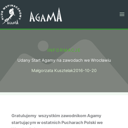
Przejdź
do
treści
INFORMACJE
Udany Start Agamy na zawodach we Wrocławiu
Małgorzata Kusztelak
2016-10-20
Gratulujemy wszystkim zawodnikom Agamy
startującym w ostatnich Pucharach Polski we