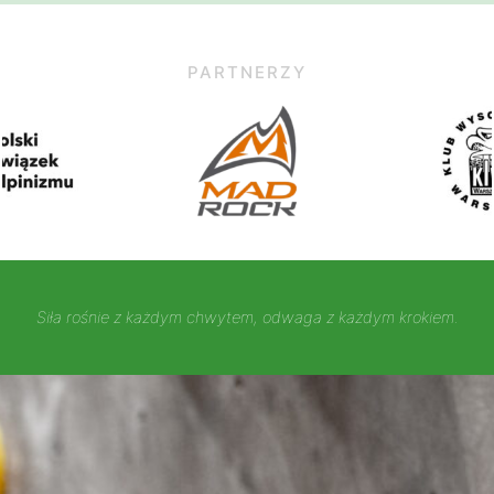
PARTNERZY
Siła rośnie z każdym chwytem, odwaga z każdym krokiem.