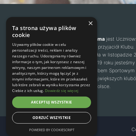
×
Agama
Ta strona używa plików
cookie
Klub Wspinaczkowy Agama
jest Uczniow
Używamy plików cookie w celu
zrzesza dzieci, rodziców i przyjaciół Klub
personalizacji treści, reklam i analizy
Juniorów „Agama” powstała w listopadzie 
naszego ruchu. Udostępniamy również
informacje o tym, jak korzystasz z naszej
Warszawa. Od grudnia 2019 roku jesteśmy
witryny, naszym partnerom reklamowym i
klubem- Uczniowskim Klubem Sportowym 
analitycznym, którzy mogą łączyć je z
Agama. Jest to jeden z największych klub
innymi informacjami, które im przekazałeś
lub które zebrali w wyniku korzystania przez
młodzieży i dorosłych w Polsce.
Ciebie z ich usług.
Dowiedz się więcej
Facebook
Instagram
AKCEPTUJ WSZYSTKIE
ODRZUĆ WSZYSTKIE
C
POWERED BY COOKIESCRIPT