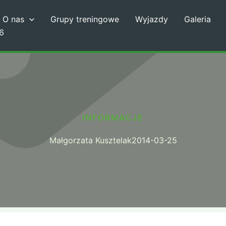
O nas
Grupy treningowe
Wyjazdy
Galeria
6
INFORMACJE
Małgorzata Kusztelak
2014-03-25