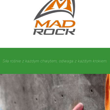
Siła rośnie z każdym chwytem, odwaga z każdym krokiem.