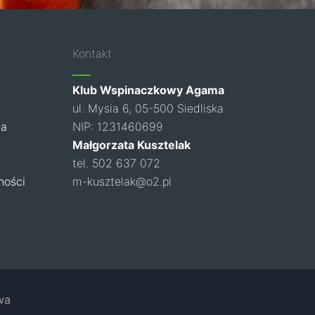
Kontakt
Klub Wspinaczkowy Agama
ul. Mysia 6, 05-500 Siedliska
ia
NIP: 1231460699
Małgorzata Kusztelak
tel. 502 637 072
ności
m-kusztelak@o2.pl
wa