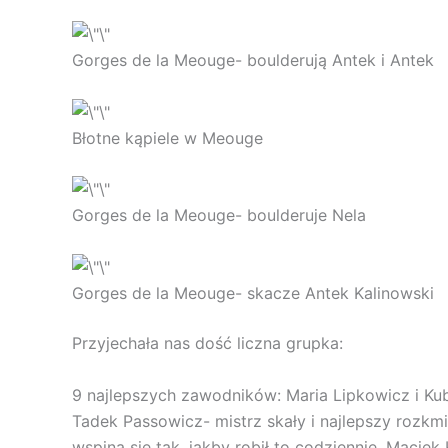
Gorges de la Meouge- boulderują Antek i Antek
Błotne kąpiele w Meouge
Gorges de la Meouge- boulderuje Nela
Gorges de la Meouge- skacze Antek Kalinowski
Przyjechała nas dość liczna grupka:
9 najlepszych zawodników: Maria Lipkowicz i Kub
Tadek Passowicz- mistrz skały i najlepszy rozk
wspina się tak, jakby robił to codziennie, Maciek