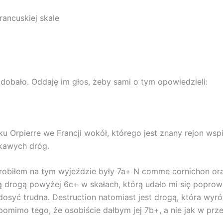
rancuskiej skale
dobało. Oddaję im głos, żeby sami o tym opowiedzieli:
ku Orpierre we Francji wokół, którego jest znany rejon w
ekawych dróg.
 zrobiłem na tym wyjeździe były 7a+ N comme cornichon ora
ą drogą powyżej 6c+ w skałach, którą udało mi się poprow
osyć trudna. Destruction natomiast jest drogą, która wyr
omimo tego, że osobiście dałbym jej 7b+, a nie jak w prz