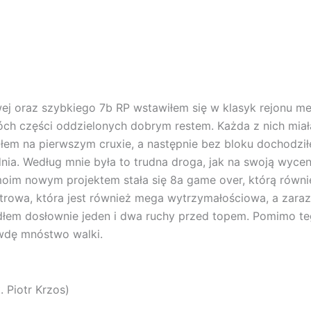
ej oraz szybkiego 7b RP wstawiłem się w klasyk rejonu m
wóch części oddzielonych dobrym restem. Każda z nich mia
em na pierwszym cruxie, a następnie bez bloku dochodzi
nia. Według mnie była to trudna droga, jak na swoją wyce
oim nowym projektem stała się 8a game over, którą równi
rowa, która jest również mega wytrzymałościowa, a zaraz
em dosłownie jeden i dwa ruchy przed topem. Pomimo tego,
wdę mnóstwo walki.
 Piotr Krzos)