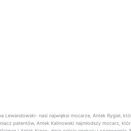
a Lewandowski- nasi najwięksi mocarze, Antek Rygiel, któr
miniacz patentów, Antek Kalinowski najmłodszy mocarz, k
 Klejman i Antek Krzos- dwie ostoje spokoju i opanowania, N