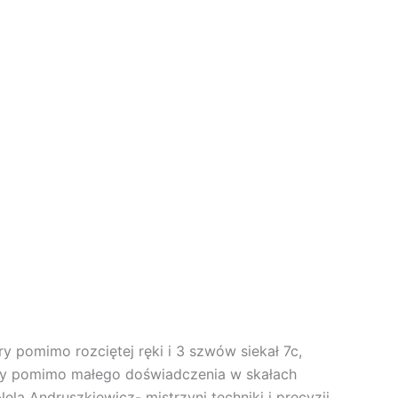
y pomimo rozciętej ręki i 3 szwów siekał 7c,
tóry pomimo małego doświadczenia w skałach
ela Andruszkiewicz- mistrzyni techniki i precyzji,