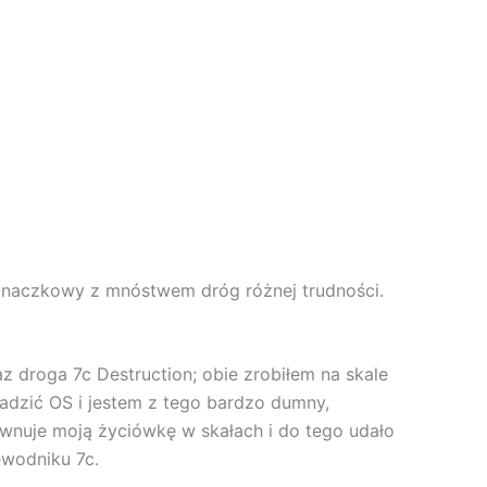
spinaczkowy z mnóstwem dróg różnej trudności.
z droga 7c Destruction; obie zrobiłem na skale
adzić OS i jestem z tego bardzo dumny,
ównuje moją życiówkę w skałach i do tego udało
ewodniku 7c.