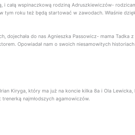
lą, i całą wspinaczkową rodziną Adruszkiewiczów- rodzi
 i w tym roku też będą startować w zawodach. Właśnie dzięk
ch, dojechała do nas Agnieszka Passowicz- mama Tadka z 
torem. Opowiadał nam o swoich niesamowitych historiach 
an Kiryga, który ma już na koncie kilka 8a i Ola Lewicka, 
st trenerką najmłodszych agamowiczów.