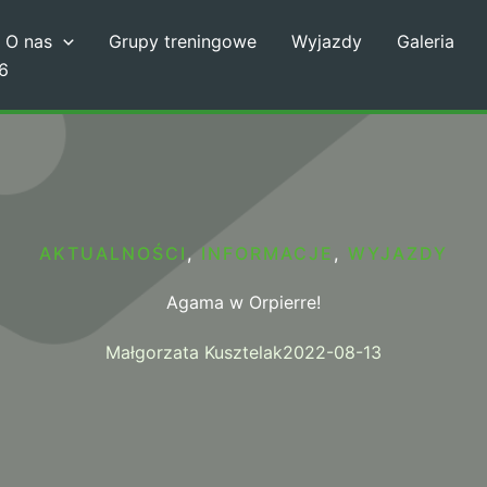
O nas
Grupy treningowe
Wyjazdy
Galeria
6
AKTUALNOŚCI
,
INFORMACJE
,
WYJAZDY
Agama w Orpierre!
Małgorzata Kusztelak
2022-08-13