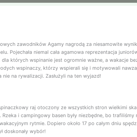
zołowych zawodników Agamy nagrodą za niesamowite wyniki
nelu. Pojechała niemal cała agamowa reprezentacja junior
 dla których wspinanie jest ogromnie ważne, a wakacje bez
odych wspinaczy, którzy wspierali się i motywowali nawz
a nie na rywalizacji. Zasłużyli na ten wyjazd!
spinaczkowy raj otoczony ze wszystkich stron wielkimi ska
 Rzeka i campingowy basen były niezbędne, bo trafiliśmy 
wakacyjnym rytmie. Dopiero około 17 po całym dniu spędz
był doskonały wybór!