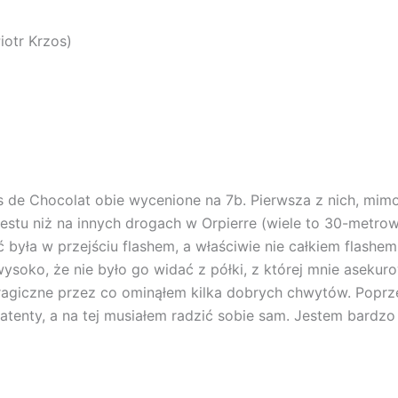
iotr Krzos)
as de Chocolat obie wycenione na 7b. Pierwsza z nich, mim
restu niż na innych drogach w Orpierre (wiele to 30-metrow
 była w przejściu flashem, a właściwie nie całkiem flash
 wysoko, że nie było go widać z półki, z której mnie asekur
 tragiczne przez co ominąłem kilka dobrych chwytów. Poprz
 patenty, a na tej musiałem radzić sobie sam. Jestem bardz