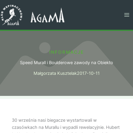
Przejdź
do
treści
INFORMACJE
Speed Murall i Boulderowe zawody na Obiekto
Małgorzata Kusztelak
2017-10-11
30 września nasi biegacze wystartowali w
czasówkach na Murallu i wypadli rewelacyjnie. Hubert