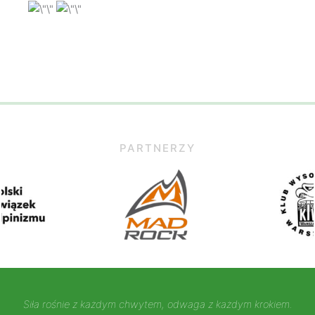
PARTNERZY
Siła rośnie z każdym chwytem, odwaga z każdym krokiem.