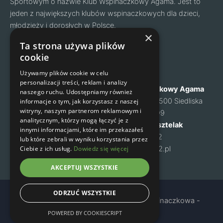
Sportowym o nazwie Klub Wspinaczkowy Agama. Jest to
jeden z największych klubów wspinaczkowych dla dzieci,
młodzieży i dorosłych w Polsce.
Facebook
Instagram
×
Ta strona używa plików
cookie
Nawigacja
Kontakt
Używamy plików cookie w celu
personalizacji treści, reklam i analizy
O nas
Klub Wspinaczkowy Agama
naszego ruchu. Udostępniamy również
Cennik
ul. Mysia 6, 05-500 Siedliska
informacje o tym, jak korzystasz z naszej
witryny, naszym partnerom reklamowym i
Zapisy na zajęcia
NIP: 1231460699
analitycznym, którzy mogą łączyć je z
Kontakt
Małgorzata Kusztelak
innymi informacjami, które im przekazałeś
Regulamin
tel. 502 637 072
lub które zebrali w wyniku korzystania przez
Ciebie z ich usług.
Dowiedz się więcej
Polityka prywatności
m-kusztelak@o2.pl
AKCEPTUJ WSZYSTKIE
ODRZUĆ WSZYSTKIE
Copyright © 2024 Agama - Sekcja Wspinaczkowa -
Warszawa
POWERED BY COOKIESCRIPT