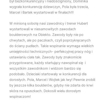
był bezkonkurencyjny i niedościgniony, Dominika
wygrała konkurencję dziewczyn, Pola była trzecia,
Marcel i Bartek wystartowali w finałach!!!
W minioną sobotę nasi zawodnicy i trener Hubert
wystartowali w niesamowitych zawodach
boulderowych na Obiekto. Zawody były nie po
chwytach, ale po paczkach, czyli poprzykręcanych
do ściany pudłach. Takie wspinanie wymaga wielkich
umiejętności technicznych- perfekcyjnej pracy nóg i
ustawianiu ciała tak. Zawody były znakomicie
przygotowane, każdy startujący nawspinał się i
wszystkim zawodnikom i widzom bardzo się
podobało. Dzieciaki startowały w konkurencji dla
dorosłych. Pola, Marcel i Wojtek jak lwy! Pewnie zrobili
by jeszcze kilka boulderów, gdyby nie zdarta do krwi
skóra na opuszkach. Dokosili wielu dorosłym
wspinaczom!