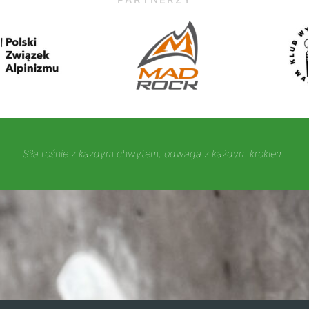
Siła rośnie z każdym chwytem, odwaga z każdym krokiem.