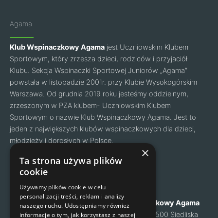
Agama
Klub Wspinaczkowy Agama
jest Uczniowskim Klubem
Sportowym, który zrzesza dzieci, rodziców i przyjaciół
Klubu. Sekcja Wspinaczki Sportowej Juniorów „Agama”
powstała w listopadzie 2001r. przy Klubie Wysokogórskim
Warszawa. Od grudnia 2019 roku jesteśmy oddzielnym,
zrzeszonym w PZA klubem- Uczniowskim Klubem
Sportowym o nazwie Klub Wspinaczkowy Agama. Jest to
jeden z największych klubów wspinaczkowych dla dzieci,
młodzieży i dorosłych w Polsce.
Facebook
Instagram
×
Ta strona używa plików
cookie
Nawigacja
Kontakt
Używamy plików cookie w celu
personalizacji treści, reklam i analizy
O nas
Klub Wspinaczkowy Agama
naszego ruchu. Udostępniamy również
Cennik
ul. Mysia 6, 05-500 Siedliska
informacje o tym, jak korzystasz z naszej