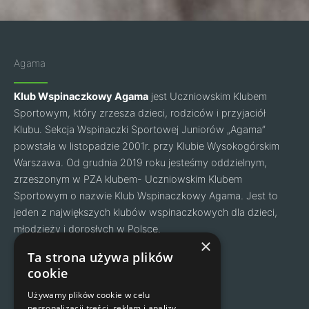
Agama
Klub Wspinaczkowy Agama
jest Uczniowskim Klubem
Sportowym, który zrzesza dzieci, rodziców i przyjaciół
Klubu. Sekcja Wspinaczki Sportowej Juniorów „Agama”
powstała w listopadzie 2001r. przy Klubie Wysokogórskim
Warszawa. Od grudnia 2019 roku jesteśmy oddzielnym,
zrzeszonym w PZA klubem- Uczniowskim Klubem
Sportowym o nazwie Klub Wspinaczkowy Agama. Jest to
jeden z największych klubów wspinaczkowych dla dzieci,
młodzieży i dorosłych w Polsce.
Facebook
Instagram
×
Ta strona używa plików
cookie
Nawigacja
Kontakt
Używamy plików cookie w celu
personalizacji treści, reklam i analizy