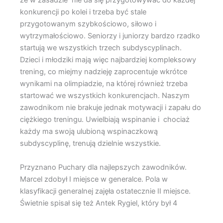
że w zasadzie nie da się przygotowywać do każdej
konkurencji po kolei i trzeba być stale
przygotowanym szybkościowo, siłowo i
wytrzymałościowo. Seniorzy i juniorzy bardzo rzadko
startują we wszystkich trzech subdyscyplinach.
Dzieci i młodziki mają więc najbardziej kompleksowy
trening, co miejmy nadzieję zaprocentuje wkrótce
wynikami na olimpiadzie, na której również trzeba
startować we wszystkich konkurencjach. Naszym
zawodnikom nie brakuje jednak motywacji i zapału do
ciężkiego treningu. Uwielbiają wspinanie i chociaż
każdy ma swoją ulubioną wspinaczkową
subdyscyplinę, trenują dzielnie wszystkie.
Przyznano Puchary dla najlepszych zawodników.
Marcel zdobył I miejsce w generalce. Pola w
klasyfikacji generalnej zajęła ostatecznie II miejsce.
Świetnie spisał się też Antek Rygiel, który był 4