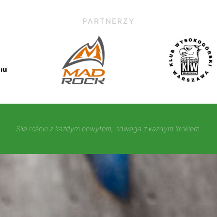
PARTNERZY
Siła rośnie z każdym chwytem, odwaga z każdym krokiem.