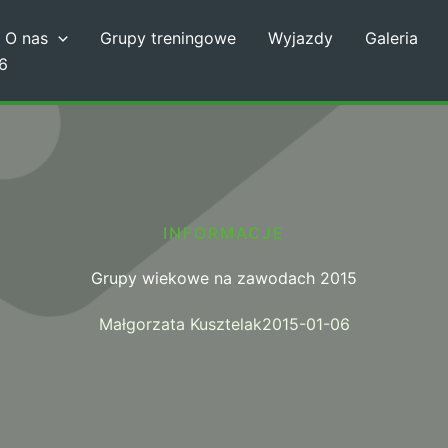
O nas
Grupy treningowe
Wyjazdy
Galeria
6
INFORMACJE
Grupy wiekowe na zawodach 2015
Małgorzata Kusztelak
2015-01-06