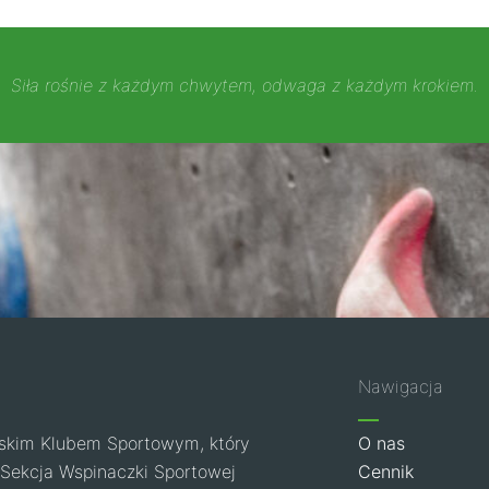
Siła rośnie z każdym chwytem, odwaga z każdym krokiem.
Nawigacja
skim Klubem Sportowym, który
O nas
u. Sekcja Wspinaczki Sportowej
Cennik