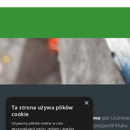
×
Agama
Ta strona używa plików
cookie
Klub Wspinaczkowy Agama
jest Uczniow
Używamy plików cookie w celu
zrzesza dzieci, rodziców i przyjaciół Klub
personalizacji treści, reklam i analizy