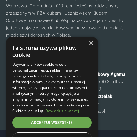
Warszawa. Od grudnia 2019 roku jesteśmy oddzielnym,
zrzeszonym w PZA klubem- Uczniowskim Klubem
Sportowym o nazwie Klub Wspinaczkowy Agama. Jest to
jeden z największych klubów wspinaczkowych dla dzieci,
młodzieży i dorosłych w Polsce.
Facebook
Instagram
×
Ta strona używa plików
cookie
Nawigacja
Kontakt
Używamy plików cookie w celu
personalizacji treści, reklam i analizy
O nas
Klub Wspinaczkowy Agama
naszego ruchu. Udostępniamy również
Cennik
ul. Mysia 6, 05-500 Siedliska
informacje o tym, jak korzystasz z naszej
witryny, naszym partnerom reklamowym i
Zapisy na zajęcia
NIP: 1231460699
analitycznym, którzy mogą łączyć je z
Kontakt
Małgorzata Kusztelak
innymi informacjami, które im przekazałeś
Regulamin
tel. 502 637 072
lub które zebrali w wyniku korzystania przez
Polityka prywatności
Ciebie z ich usług.
Dowiedz się więcej
m-kusztelak@o2.pl
AKCEPTUJ WSZYSTKIE