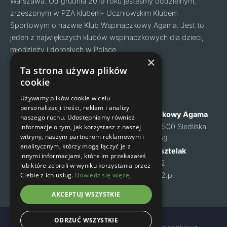
Warszawa. Od grudnia 2019 roku jesteśmy oddzielnym,
zrzeszonym w PZA klubem- Uczniowskim Klubem
Sportowym o nazwie Klub Wspinaczkowy Agama. Jest to
jeden z największych klubów wspinaczkowych dla dzieci,
młodzieży i dorosłych w Polsce.
Facebook
Instagram
×
Ta strona używa plików
cookie
Nawigacja
Kontakt
Używamy plików cookie w celu
personalizacji treści, reklam i analizy
O nas
Klub Wspinaczkowy Agama
naszego ruchu. Udostępniamy również
Cennik
ul. Mysia 6, 05-500 Siedliska
informacje o tym, jak korzystasz z naszej
witryny, naszym partnerom reklamowym i
Zapisy na zajęcia
NIP: 1231460699
analitycznym, którzy mogą łączyć je z
Kontakt
Małgorzata Kusztelak
innymi informacjami, które im przekazałeś
Regulamin
tel. 502 637 072
lub które zebrali w wyniku korzystania przez
Polityka prywatności
Ciebie z ich usług.
Dowiedz się więcej
m-kusztelak@o2.pl
AKCEPTUJ WSZYSTKIE
ODRZUĆ WSZYSTKIE