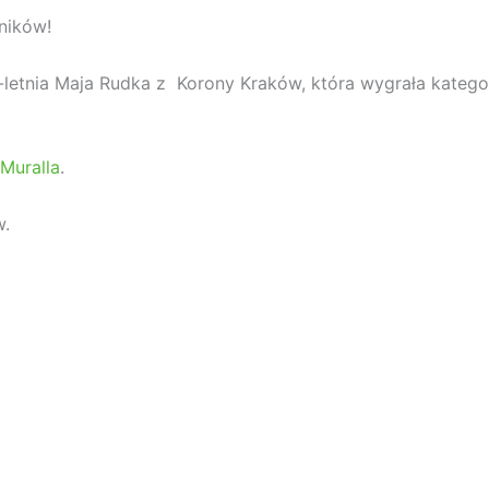
ników!
tnia Maja Rudka z Korony Kraków, która wygrała kategori
Muralla
.
w.