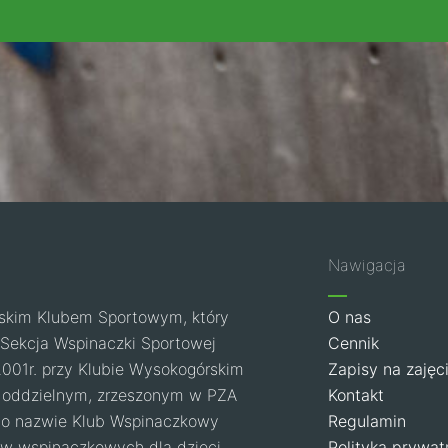
Nawigacja
skim Klubem Sportowym, który
O nas
u. Sekcja Wspinaczki Sportowej
Cennik
2001r. przy Klubie Wysokogórskim
Zapisy na zajęc
 oddzielnym, zrzeszonym w PZA
Kontakt
o nazwie Klub Wspinaczkowy
Regulamin
ów wspinaczkowych dla dzieci,
Polityka prywat