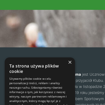
×
Agama
Ta strona używa plików
cookie
Klub Wspinaczkowy Agama
jest Uczniow
Używamy plików cookie w celu
zrzesza dzieci, rodziców i przyjaciół Klub
personalizacji treści, reklam i analizy
Juniorów „Agama” powstała w listopadzie 
naszego ruchu. Udostępniamy również
informacje o tym, jak korzystasz z naszej
Warszawa. Od grudnia 2019 roku jesteśmy
witryny, naszym partnerom reklamowym i
klubem- Uczniowskim Klubem Sportowym 
analitycznym, którzy mogą łączyć je z
Agama. Jest to jeden z największych klub