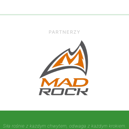
PARTNERZY
Siła rośnie z każdym chwytem, odwaga z każdym krokiem.