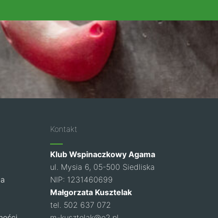
Kontakt
Klub Wspinaczkowy Agama
ul. Mysia 6, 05-500 Siedliska
ia
NIP: 1231460699
Małgorzata Kusztelak
tel. 502 637 072
ności
m-kusztelak@o2.pl