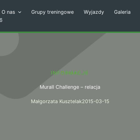
O nas
Grupy treningowe
Wyjazdy
Galeria
6
INFORMACJE
Murall Challenge – relacja
Małgorzata Kusztelak
2015-03-15