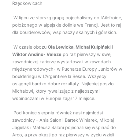
Rzędkowicach
W lipcu ze starszą grupą pojechaliśmy do l’Ailefroide,
położonego w alpejskie dolinie we Francji. Jest to raj
dla boulderowców, wspinaczy skalnych i górskich.
W czasie obozu
Ola Lewicka, Michał Kulpiński i
Wiktor Andino- Veleze
po raz pierwszy w swej
zawodniczej karierze wystartowali w zawodach
międzynarodowych- w Pucharze Europy Juniorów w
boulderingu w L’Argentiere la Besse. Wszyscy
osiągnęli bardzo dobre rezultaty. Najlepiej poszło
Michałowi, który rywalizując z najlepszymi
wspinaczami w Europie zajął 17 miejsce.
Pod koniec sierpnia również nasi najmłodsi
zawodnicy – Ania Saloni, Bartek Winiarek, Mikołaj
Jagielak i Mateusz Saloni pojechali się wspinać do
Arco, a przy okazji po raz pierwszy w życiu wzięli