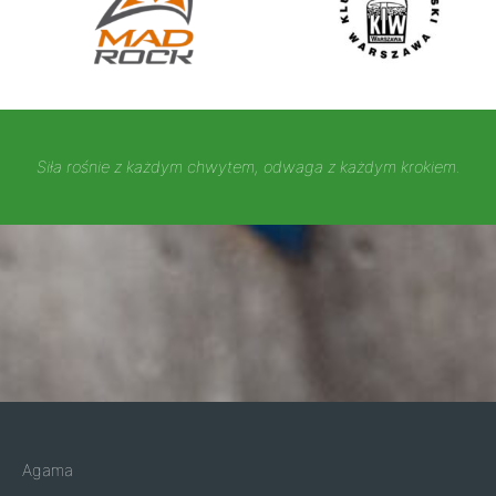
Siła rośnie z każdym chwytem, odwaga z każdym krokiem.
Agama