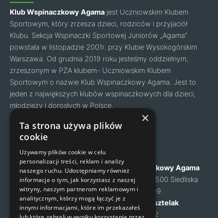
Klub Wspinaczkowy Agama
jest Uczniowskim Klubem
Sportowym, który zrzesza dzieci, rodziców i przyjaciół
Klubu. Sekcja Wspinaczki Sportowej Juniorów „Agama”
powstała w listopadzie 2001r. przy Klubie Wysokogórskim
Warszawa. Od grudnia 2019 roku jesteśmy oddzielnym,
zrzeszonym w PZA klubem- Uczniowskim Klubem
Sportowym o nazwie Klub Wspinaczkowy Agama. Jest to
jeden z największych klubów wspinaczkowych dla dzieci,
młodzieży i dorosłych w Polsce.
Facebook
Instagram
×
Ta strona używa plików
cookie
Nawigacja
Kontakt
Używamy plików cookie w celu
personalizacji treści, reklam i analizy
O nas
Klub Wspinaczkowy Agama
naszego ruchu. Udostępniamy również
Cennik
ul. Mysia 6, 05-500 Siedliska
informacje o tym, jak korzystasz z naszej
witryny, naszym partnerom reklamowym i
Zapisy na zajęcia
NIP: 1231460699
analitycznym, którzy mogą łączyć je z
Kontakt
Małgorzata Kusztelak
innymi informacjami, które im przekazałeś
Regulamin
tel. 502 637 072
lub które zebrali w wyniku korzystania przez