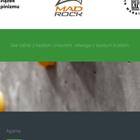
Siła rośnie z każdym chwytem, odwaga z każdym krokiem.
Agama