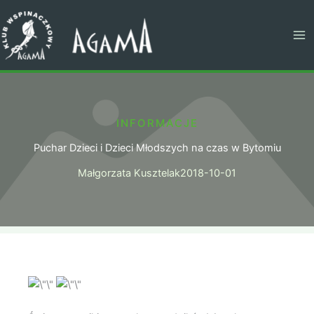
Przejdź
do
treści
INFORMACJE
Puchar Dzieci i Dzieci Młodszych na czas w Bytomiu
Małgorzata Kusztelak
2018-10-01