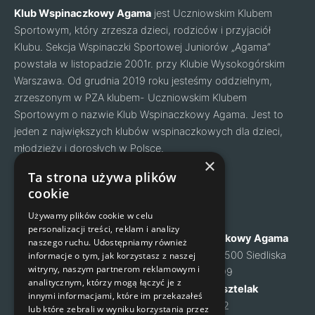
Klub Wspinaczkowy Agama
jest Uczniowskim Klubem
Sportowym, który zrzesza dzieci, rodziców i przyjaciół
Klubu. Sekcja Wspinaczki Sportowej Juniorów „Agama”
powstała w listopadzie 2001r. przy Klubie Wysokogórskim
Warszawa. Od grudnia 2019 roku jesteśmy oddzielnym,
zrzeszonym w PZA klubem- Uczniowskim Klubem
Sportowym o nazwie Klub Wspinaczkowy Agama. Jest to
jeden z największych klubów wspinaczkowych dla dzieci,
młodzieży i dorosłych w Polsce.
Facebook
Instagram
×
Ta strona używa plików
cookie
Nawigacja
Kontakt
Używamy plików cookie w celu
personalizacji treści, reklam i analizy
O nas
Klub Wspinaczkowy Agama
naszego ruchu. Udostępniamy również
Cennik
ul. Mysia 6, 05-500 Siedliska
informacje o tym, jak korzystasz z naszej
witryny, naszym partnerom reklamowym i
Zapisy na zajęcia
NIP: 1231460699
analitycznym, którzy mogą łączyć je z
Kontakt
Małgorzata Kusztelak
innymi informacjami, które im przekazałeś
Regulamin
tel. 502 637 072
lub które zebrali w wyniku korzystania przez