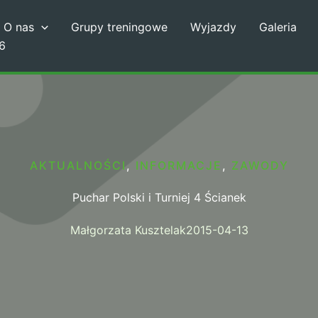
O nas
Grupy treningowe
Wyjazdy
Galeria
6
AKTUALNOŚCI
,
INFORMACJE
,
ZAWODY
Puchar Polski i Turniej 4 Ścianek
Małgorzata Kusztelak
2015-04-13