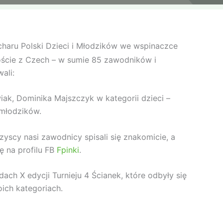
ucharu Polski Dzieci i Młodzików we wspinaczce
oście z Czech – w sumie 85 zawodników i
ali:
iak, Dominika Majszczyk w kategorii dzieci –
 młodzików.
yscy nasi zawodnicy spisali się znakomicie, a
ę na profilu FB
Fpinki
.
ach X edycji Turnieju 4 Ścianek, które odbyły się
oich kategoriach.