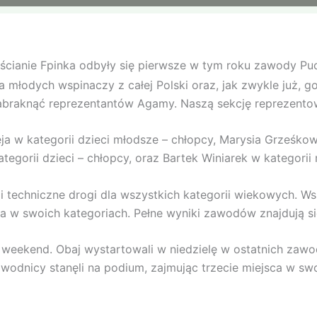
j ścianie Fpinka odbyły się pierwsze w tym roku zawody P
młodych wspinaczy z całej Polski oraz, jak zwykle już, g
abraknąć reprezentantów Agamy. Naszą sekcję reprezentow
ja w kategorii dzieci młodsze – chłopcy, Marysia Grześkow
tegorii dzieci – chłopcy, oraz Bartek Winiarek w kategorii
techniczne drogi dla wszystkich kategorii wiekowych. Wsz
sca w swoich kategoriach. Pełne wyniki zawodów znajdują si
en weekend. Obaj wystartowali w niedzielę w ostatnich zawod
awodnicy stanęli na podium, zajmując trzecie miejsca w sw