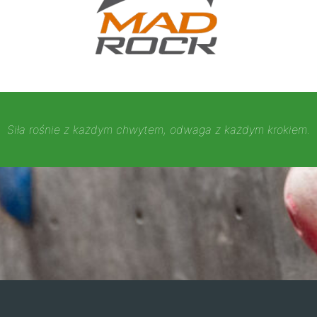
Siła rośnie z każdym chwytem, odwaga z każdym krokiem.