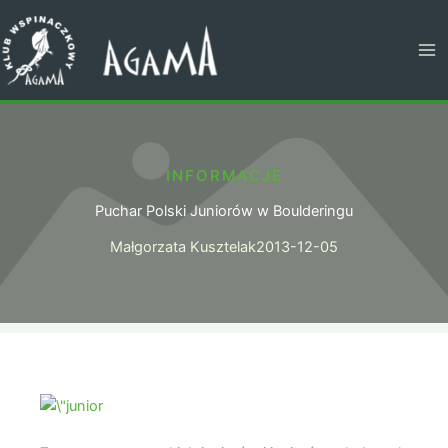
Przejdź
do
treści
INFORMACJE
Puchar Polski Juniorów w Boulderingu
Małgorzata Kusztelak
2013-12-05