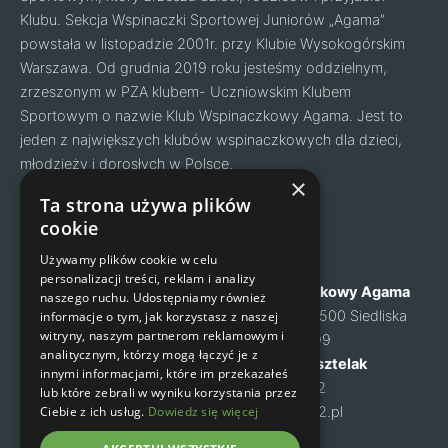
Klubu. Sekcja Wspinaczki Sportowej Juniorów „Agama”
powstała w listopadzie 2001r. przy Klubie Wysokogórskim
Warszawa. Od grudnia 2019 roku jesteśmy oddzielnym,
zrzeszonym w PZA klubem- Uczniowskim Klubem
Sportowym o nazwie Klub Wspinaczkowy Agama. Jest to
jeden z największych klubów wspinaczkowych dla dzieci,
młodzieży i dorosłych w Polsce.
Facebook
Instagram
×
Ta strona używa plików
cookie
Nawigacja
Kontakt
Używamy plików cookie w celu
personalizacji treści, reklam i analizy
O nas
Klub Wspinaczkowy Agama
naszego ruchu. Udostępniamy również
Cennik
ul. Mysia 6, 05-500 Siedliska
informacje o tym, jak korzystasz z naszej
witryny, naszym partnerom reklamowym i
Zapisy na zajęcia
NIP: 1231460699
analitycznym, którzy mogą łączyć je z
Kontakt
Małgorzata Kusztelak
innymi informacjami, które im przekazałeś
Regulamin
tel. 502 637 072
lub które zebrali w wyniku korzystania przez
Polityka prywatności
Ciebie z ich usług.
Dowiedz się więcej
m-kusztelak@o2.pl