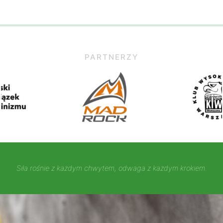
PARTNERZY
Siła rośnie z każdym chwytem, odwaga z każdym krokiem.