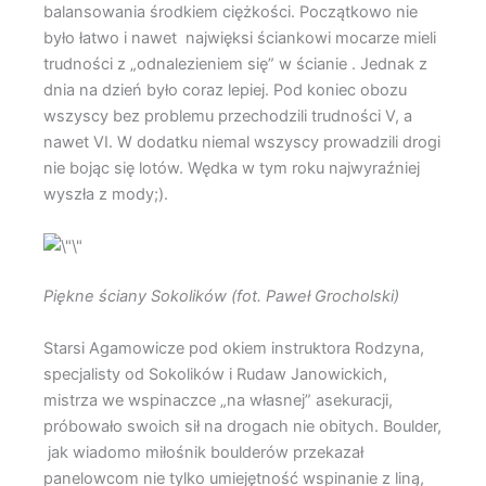
balansowania środkiem ciężkości. Początkowo nie
było łatwo i nawet najwięksi ściankowi mocarze mieli
trudności z „odnalezieniem się” w ścianie . Jednak z
dnia na dzień było coraz lepiej. Pod koniec obozu
wszyscy bez problemu przechodzili trudności V, a
nawet VI. W dodatku niemal wszyscy prowadzili drogi
nie bojąc się lotów. Wędka w tym roku najwyraźniej
wyszła z mody;).
Piękne ściany Sokolików (fot. Paweł Grocholski)
Starsi Agamowicze pod okiem instruktora Rodzyna,
specjalisty od Sokolików i Rudaw Janowickich,
mistrza we wspinaczce „na własnej” asekuracji,
próbowało swoich sił na drogach nie obitych. Boulder,
jak wiadomo miłośnik boulderów przekazał
panelowcom nie tylko umiejętność wspinanie z liną,