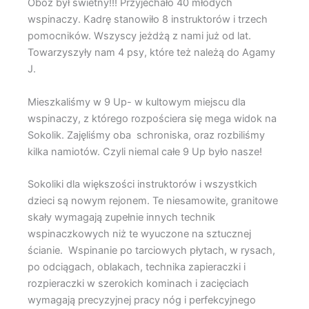
Obóz był świetny!!! Przyjechało 40 młodych
wspinaczy. Kadrę stanowiło 8 instruktorów i trzech
pomocników. Wszyscy jeżdżą z nami już od lat.
Towarzyszyły nam 4 psy, które też należą do Agamy
J.
Mieszkaliśmy w 9 Up- w kultowym miejscu dla
wspinaczy, z którego rozpościera się mega widok na
Sokolik. Zajęliśmy oba schroniska, oraz rozbiliśmy
kilka namiotów. Czyli niemal całe 9 Up było nasze!
Sokoliki dla większości instruktorów i wszystkich
dzieci są nowym rejonem. Te niesamowite, granitowe
skały wymagają zupełnie innych technik
wspinaczkowych niż te wyuczone na sztucznej
ścianie. Wspinanie po tarciowych płytach, w rysach,
po odciągach, oblakach, technika zapieraczki i
rozpieraczki w szerokich kominach i zacięciach
wymagają precyzyjnej pracy nóg i perfekcyjnego