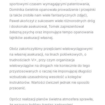
sportowymi czasem wymagającymi patentowania,
Dominika świetnie opanowała prowadzenie i przepinki
(a także zrobiła nam wiele fantastycznych zdjęć),
Paweł ukończył z sukcesem wiele różnorodnych dróg
i doskonale asekurował, Tomek zaprezentował
żelazną psychę oraz imponujące tempo opanowania
tajników asekuracji własnej.
Obóz zakończyliśmy przejściami wielowyciągowymi
na własnej asekuracji, na linach połówkowych, o
trudnościach VI+, przy czym organizacja
wielowyciągów na drogach nie koniecznie do tego
przystosowanych o raczej nie imponującej długości
wzbudzała uzasadnioną wesołość u kolegów
instruktorów. Wartości ćwiczeń jednak nie sposób
przecenić.
Oprócz realizacji planów świetna atmosfera sprawiła,
że wszyscy byliśmy bardzo zadowoleni.