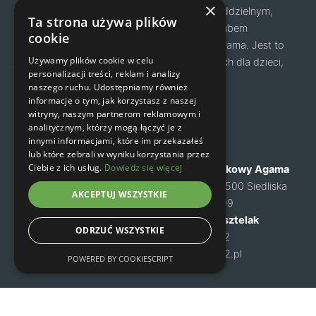
×
Warszawa. Od grudnia 2019 roku jesteśmy oddzielnym,
Ta strona używa plików
zrzeszonym w PZA klubem- Uczniowskim Klubem
cookie
Sportowym o nazwie Klub Wspinaczkowy Agama. Jest to
Używamy plików cookie w celu
jeden z największych klubów wspinaczkowych dla dzieci,
personalizacji treści, reklam i analizy
młodzieży i dorosłych w Polsce.
naszego ruchu. Udostępniamy również
Facebook
Instagram
informacje o tym, jak korzystasz z naszej
witryny, naszym partnerom reklamowym i
analitycznym, którzy mogą łączyć je z
Nawigacja
Kontakt
innymi informacjami, które im przekazałeś
lub które zebrali w wyniku korzystania przez
Ciebie z ich usług.
Dowiedz się więcej
O nas
Klub Wspinaczkowy Agama
Cennik
ul. Mysia 6, 05-500 Siedliska
AKCEPTUJ WSZYSTKIE
Zapisy na zajęcia
NIP: 1231460699
Kontakt
Małgorzata Kusztelak
ODRZUĆ WSZYSTKIE
Regulamin
tel. 502 637 072
Polityka prywatności
m-kusztelak@o2.pl
POWERED BY COOKIESCRIPT