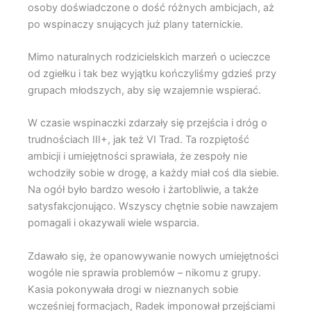
osoby doświadczone o dość różnych ambicjach, aż
po wspinaczy snujących już plany taternickie.
Mimo naturalnych rodzicielskich marzeń o ucieczce
od zgiełku i tak bez wyjątku kończyliśmy gdzieś przy
grupach młodszych, aby się wzajemnie wspierać.
W czasie wspinaczki zdarzały się przejścia i dróg o
trudnościach III+, jak też VI Trad. Ta rozpiętość
ambicji i umiejętności sprawiała, że zespoły nie
wchodziły sobie w drogę, a każdy miał coś dla siebie.
Na ogół było bardzo wesoło i żartobliwie, a także
satysfakcjonująco. Wszyscy chętnie sobie nawzajem
pomagali i okazywali wiele wsparcia.
Zdawało się, że opanowywanie nowych umiejętności
wogóle nie sprawia problemów – nikomu z grupy.
Kasia pokonywała drogi w nieznanych sobie
wcześniej formacjach, Radek imponował przejściami