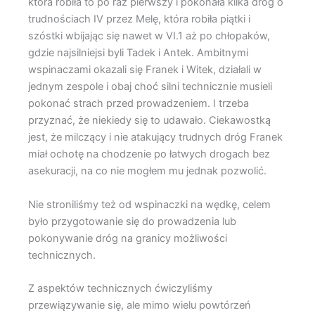
która robiła to po raz pierwszy i pokonała kilka dróg o
trudnościach IV przez Melę, która robiła piątki i
szóstki wbijając się nawet w VI.1 aż po chłopaków,
gdzie najsilniejsi byli Tadek i Antek. Ambitnymi
wspinaczami okazali się Franek i Witek, działali w
jednym zespole i obaj choć silni technicznie musieli
pokonać strach przed prowadzeniem. I trzeba
przyznać, że niekiedy się to udawało. Ciekawostką
jest, że milczący i nie atakujący trudnych dróg Franek
miał ochotę na chodzenie po łatwych drogach bez
asekuracji, na co nie mogłem mu jednak pozwolić.
Nie stroniliśmy też od wspinaczki na wędkę, celem
było przygotowanie się do prowadzenia lub
pokonywanie dróg na granicy możliwości
technicznych.
Z aspektów technicznych ćwiczyliśmy
przewiązywanie się, ale mimo wielu powtórzeń