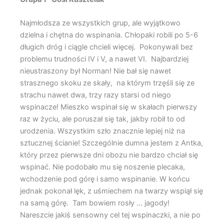
Najmłodsza ze wszystkich grup, ale wyjątkowo
dzielna i chętna do wspinania. Chłopaki robili po 5-6
długich dróg i ciągle chcieli więcej. Pokonywali bez
problemu trudności IV i V, a nawet VI. Najbardziej
nieustraszony był Norman! Nie bał się nawet
strasznego skoku ze skały, na którym trzęśli się ze
strachu nawet dwa, trzy razy starsi od niego
wspinacze! Mieszko wspinał się w skałach pierwszy
raz w życiu, ale poruszał się tak, jakby robił to od
urodzenia. Wszystkim szło znacznie lepiej niż na
sztucznej ścianie! Szczególnie dumna jestem z Antka,
który przez pierwsze dni obozu nie bardzo chciał się
wspinać. Nie podobało mu się noszenie plecaka,
wchodzenie pod górę i samo wspinanie. W końcu
jednak pokonał lęk, z uśmiechem na twarzy wspiął się
na samą górę. Tam bowiem rosły … jagody!
Nareszcie jakiś sensowny cel tej wspinaczki, a nie po