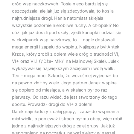
dróg wspinaczkowych. Tosia nieco bardziej się
oszczędzała, ale jak już się zdecydowała, to kosiła
najtrudniejsze drogi. Hania natomiast sklejała
wszystkie pozornie nierobliwe ruchy. A chłopaki? No
cóż, jak już doszli pod skały, zjedli kanapki i odziali się
w ekwipunek wspinaczkowy, to … nagle dostawali
mega energii i zapału do wspinu. Najlepszy był Antek
Krzos, który zrobił z dołem wiele dróg o trudności VI,
VI+ oraz VI.1 (\”Dże- Mik\” na Malinowej Skale). Julek
wykazywał się największym zacięciem i wolą walki.
Teo – mega moc. Szkoda, że wcześniej wyjechał, bo
na pewno złoił by wiele. Jego partner Janek wspina
się dopiero od miesiąca, a w skałach był po raz
pierwszy. Od razu widać, że jest stworzony do tego
sportu. Prowadził drogi do VI+ z dołem!
Darek najmłodszy z całej grupy, zapał do wspinania
miał wielki, a ponieważ i strach był mu obcy, więc robił
jedne z najtrudniejszych dróg z całej grupy. Jak już
wspomniano na początku, najważniejszy w naszej