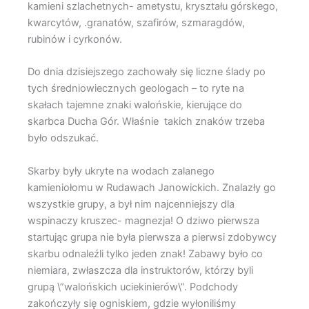
kamieni szlachetnych- ametystu, kryształu górskego,
kwarcytów, .granatów, szafirów, szmaragdów,
rubinów i cyrkonów.
Do dnia dzisiejszego zachowały się liczne ślady po
tych średniowiecznych geologach – to ryte na
skałach tajemne znaki walońskie, kierujące do
skarbca Ducha Gór. Właśnie takich znaków trzeba
było odszukać.
Skarby były ukryte na wodach zalanego
kamieniołomu w Rudawach Janowickich. Znalazły go
wszystkie grupy, a był nim najcenniejszy dla
wspinaczy kruszec- magnezja! O dziwo pierwsza
startując grupa nie była pierwsza a pierwsi zdobywcy
skarbu odnaleźli tylko jeden znak! Zabawy było co
niemiara, zwłaszcza dla instruktorów, którzy byli
grupą \”walońskich uciekinierów\”. Podchody
zakończyły się ogniskiem, gdzie wyłoniliśmy