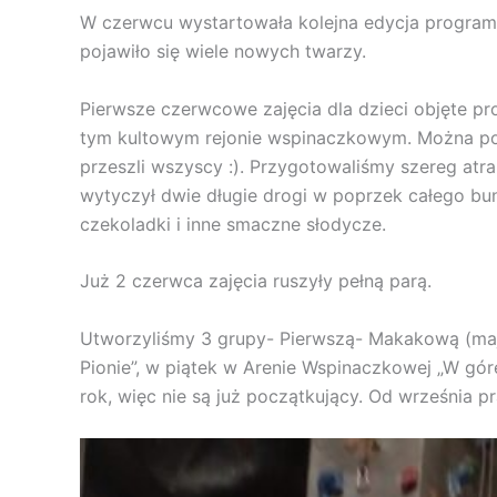
W czerwcu wystartowała kolejna edycja programu
pojawiło się wiele nowych twarzy.
Pierwsze czerwcowe zajęcia dla dzieci objęte p
tym kultowym rejonie wspinaczkowym. Można powi
przeszli wszyscy :). Przygotowaliśmy szereg atrak
wytyczył dwie długie drogi w poprzek całego bunk
czekoladki i inne smaczne słodycze.
Już 2 czerwca zajęcia ruszyły pełną parą.
Utworzyliśmy 3 grupy- Pierwszą- Makakową (mają 
Pionie”, w piątek w Arenie Wspinaczkowej „W gór
rok, więc nie są już początkujący. Od września 