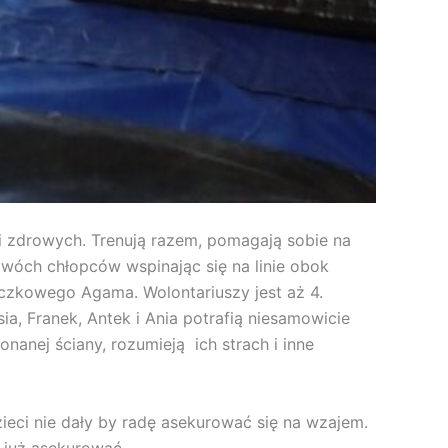
ci zdrowych. Trenują razem, pomagają sobie na
dwóch chłopców wspinając się na linie obok
czkowego Agama. Wolontariuszy jest aż 4.
ia, Franek, Antek i Ania potrafią niesamowicie
nanej ściany, rozumieją ich strach i inne
eci nie dały by radę asekurować się na wzajem.
e już asekurować.