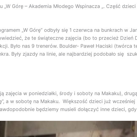
 „W Górę – Akademia Młodego Wspinacza „. Część dzieci br
rogramem „W Górę” odbyły się 1 czerwca na bunkrach w Ja
edzieć, że te świąteczne zajęcia (bo to przecież Dzień 
cji. Było nas 9 trenerów. Boulder- Paweł Haciski (twórca t
ra. Były zjazdy na linie, ale najbardziej podobało się szu
zajęcia w poniedziałki, środy i soboty na Makaku), drugą
ę”, a w sobotę na Makaku. Większość dzieci już wcześniej 
prawdopodobnie będziemy musieli dołączyć inne dzieci, gd