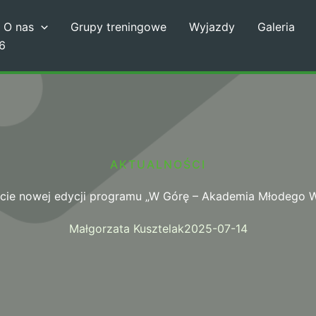
O nas
Grupy treningowe
Wyjazdy
Galeria
6
AKTUALNOŚCI
ie nowej edycji programu „W Górę – Akademia Młodego 
Małgorzata Kusztelak
2025-07-14