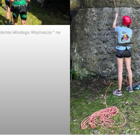
ademia Młodego Wspinacza ” na