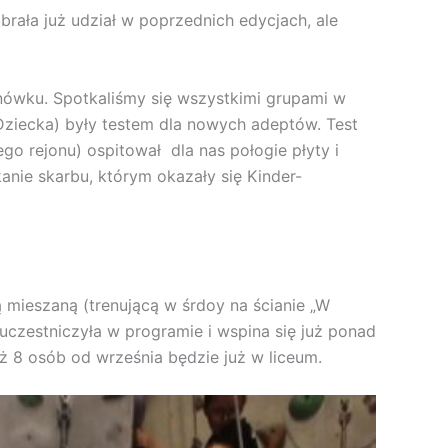
ała już udział w poprzednich edycjach, ale
nówku. Spotkaliśmy się wszystkimi grupami w
Dziecka) były testem dla nowych adeptów. Test
ego rejonu) ospitował dla nas połogie płyty i
kanie skarbu, którym okazały się Kinder-
 mieszaną (trenującą w śrdoy na ścianie „W
uczestniczyła w programie i wspina się już ponad
yż 8 osób od września będzie już w liceum.