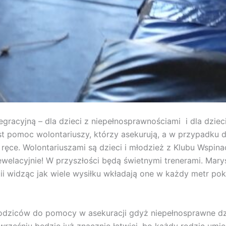
egracyjną – dla dzieci z niepełnosprawnościami i dla dzie
jest pomoc wolontariuszy, którzy asekurują, a w przypadku 
ęce. Wolontariuszami są dzieci i młodzież z Klubu Wspina
welacyjnie! W przyszłości będą świetnymi trenerami. Marys
i widząc jak wiele wysiłku wkładają one w każdy metr poko
odziców do pomocy w asekuracji gdyż niepełnosprawne dzi
wrześniu będzie już znacznie łatwiej, bo każdy rodzic umi