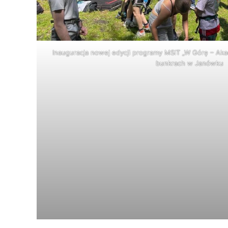
Inauguracja nowej edycji programy MSiT „W Górę – Ak
bunkrach w Janówku