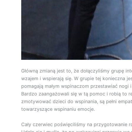
Główną zmianą jest to, że dołączyliśmy grupę int
wzajem i wspierają się. W grupie tej konieczna 
pomagają małym wspinaczom przestawiać nogi i r
Bardzo zaangażowali się w tą pomoc i robią to re
zmotywować dzieci do wspinania, są pełni empati
towarzyszące wspinaniu emocje.
Cały czerwiec poświęciliśmy na przygotowanie r
Udało się i myślę, że po wakacyjnej przerwie we 