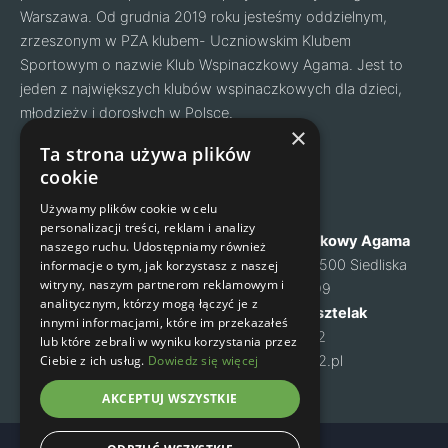
Warszawa. Od grudnia 2019 roku jesteśmy oddzielnym,
zrzeszonym w PZA klubem- Uczniowskim Klubem
Sportowym o nazwie Klub Wspinaczkowy Agama. Jest to
jeden z największych klubów wspinaczkowych dla dzieci,
młodzieży i dorosłych w Polsce.
Facebook
Instagram
×
Ta strona używa plików
cookie
Nawigacja
Kontakt
Używamy plików cookie w celu
personalizacji treści, reklam i analizy
O nas
Klub Wspinaczkowy Agama
naszego ruchu. Udostępniamy również
Cennik
ul. Mysia 6, 05-500 Siedliska
informacje o tym, jak korzystasz z naszej
witryny, naszym partnerom reklamowym i
Zapisy na zajęcia
NIP: 1231460699
analitycznym, którzy mogą łączyć je z
Kontakt
Małgorzata Kusztelak
innymi informacjami, które im przekazałeś
Regulamin
tel. 502 637 072
lub które zebrali w wyniku korzystania przez
Ciebie z ich usług.
Dowiedz się więcej
Polityka prywatności
m-kusztelak@o2.pl
AKCEPTUJ WSZYSTKIE