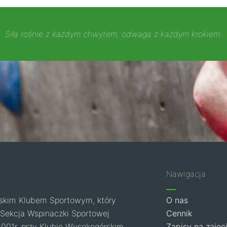
Siła rośnie z każdym chwytem, odwaga z każdym krokiem.
Nawigacja
skim Klubem Sportowym, który
O nas
u. Sekcja Wspinaczki Sportowej
Cennik
2001r. przy Klubie Wysokogórskim
Zapisy na zajęc