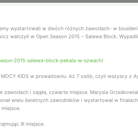
gamy wystartowali w dwóch różnych zawodach- w boulderi
icz walczyli w Open Season 2015 – Salewa Block. Wypadli b
season-2015-salewa-block-pekala-w-szwach/
Y KIDS w prowadzeniu. Aż 7 osób, czyli wszyscy z Agamy
w zawodach i zajęła, czwarte miejsce. Marysia Grześkowi
onał wielu świetnych zawodników i wystartował w finałach 
 miejsce.
ajmując III miejsce.