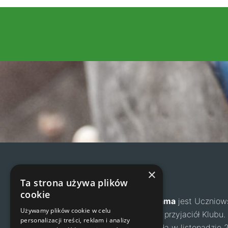
×
Agama
Ta strona używa plików
cookie
Klub Wspinaczkowy Agama
jest Uczniow
Używamy plików cookie w celu
zrzesza dzieci, rodziców i przyjaciół Klub
personalizacji treści, reklam i analizy
Juniorów „Agama” powstała w listopadzie 