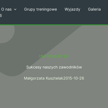
O nas
Grupy treningowe
Wyjazdy
Galeria
6
INFORMACJE
Sukcesy naszych zawodników
Małgorzata Kusztelak
2015-10-26