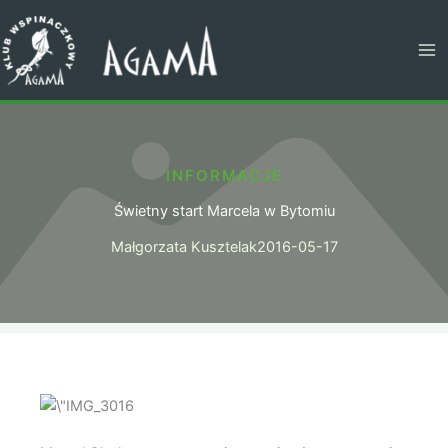
Przejdź
do
treści
INFORMACJE
Świetny start Marcela w Bytomiu
Małgorzata Kusztelak
2016-05-17