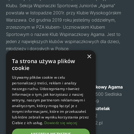
Klubu. Sekcja Wspinaczki Sportowej Juniorów „Agama”
powstała w listopadzie 2001r. przy Klubie Wysokogórskim
Warszawa. Od grudnia 2019 roku jesteśmy oddzielnym,
zrzeszonym w PZA klubem- Uczniowskim Klubem
Sportowym o nazwie Klub Wspinaczkowy Agama. Jest to
jeden z największych klubów wspinaczkowych dla dzieci,
młodzieży i dorosłych w Polsce.
Facebook
Instagram
×
Ta strona używa plików
cookie
Nawigacja
Kontakt
Używamy plików cookie w celu
personalizacji treści, reklam i analizy
O nas
Klub Wspinaczkowy Agama
naszego ruchu. Udostępniamy również
Cennik
ul. Mysia 6, 05-500 Siedliska
informacje o tym, jak korzystasz z naszej
witryny, naszym partnerom reklamowym i
Zapisy na zajęcia
NIP: 1231460699
analitycznym, którzy mogą łączyć je z
Kontakt
Małgorzata Kusztelak
innymi informacjami, które im przekazałeś
Regulamin
tel. 502 637 072
lub które zebrali w wyniku korzystania przez
Ciebie z ich usług.
Dowiedz się więcej
Polityka prywatności
m-kusztelak@o2.pl