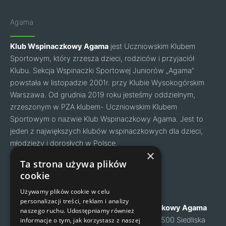
Agama
Klub Wspinaczkowy Agama
jest Uczniowskim Klubem
Sportowym, który zrzesza dzieci, rodziców i przyjaciół
Klubu. Sekcja Wspinaczki Sportowej Juniorów „Agama”
powstała w listopadzie 2001r. przy Klubie Wysokogórskim
Warszawa. Od grudnia 2019 roku jesteśmy oddzielnym,
zrzeszonym w PZA klubem- Uczniowskim Klubem
Sportowym o nazwie Klub Wspinaczkowy Agama. Jest to
jeden z największych klubów wspinaczkowych dla dzieci,
młodzieży i dorosłych w Polsce.
Facebook
Instagram
×
Ta strona używa plików
cookie
Nawigacja
Kontakt
Używamy plików cookie w celu
personalizacji treści, reklam i analizy
O nas
Klub Wspinaczkowy Agama
naszego ruchu. Udostępniamy również
Cennik
ul. Mysia 6, 05-500 Siedliska
informacje o tym, jak korzystasz z naszej