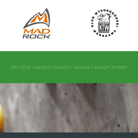
Siła rośnie z każdym chwytem, odwaga z każdym krokiem.