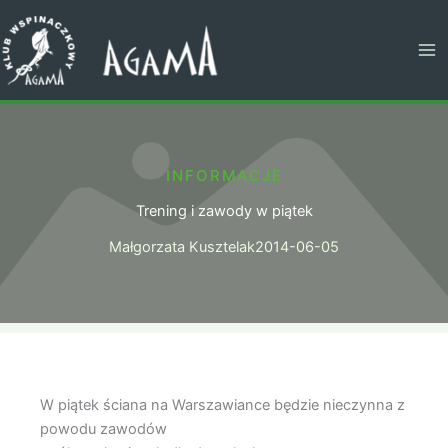
Przejdź
do
treści
INFORMACJE
Trening i zawody w piątek
Małgorzata Kusztelak
2014-06-05
W piątek ściana na Warszawiance będzie nieczynna z
powodu zawodów