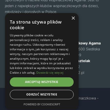
Sportowym o nazwie Klub Wspinaczkowy Agama. Jest to
jeden z największych klubów wspinaczkowych dla dzieci,
młodzieży i dorosłych w Polsce.
Facebook
Instagram
×
Ta strona używa plików
cookie
Nawigacja
Kontakt
Używamy plików cookie w celu
personalizacji treści, reklam i analizy
O nas
Klub Wspinaczkowy Agama
naszego ruchu. Udostępniamy również
Cennik
ul. Mysia 6, 05-500 Siedliska
informacje o tym, jak korzystasz z naszej
witryny, naszym partnerom reklamowym i
Zapisy na zajęcia
NIP: 1231460699
analitycznym, którzy mogą łączyć je z
Kontakt
Małgorzata Kusztelak
innymi informacjami, które im przekazałeś
Regulamin
tel. 502 637 072
lub które zebrali w wyniku korzystania przez
Ciebie z ich usług.
Dowiedz się więcej
Polityka prywatności
m-kusztelak@o2.pl
AKCEPTUJ WSZYSTKIE
ODRZUĆ WSZYSTKIE
Copyright © 2024 Agama - Sekcja Wspinaczkowa -
Warszawa
POWERED BY COOKIESCRIPT