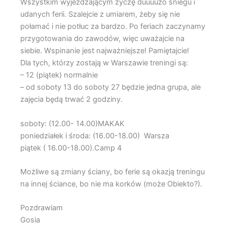
Wszystkim wyjeżdżającym życzę duuuużo śniegu i
udanych ferii. Szalejcie z umiarem, żeby się nie
połamać i nie potłuc za bardzo. Po feriach zaczynamy
przygotowania do zawodów, więc uważajcie na
siebie. Wspinanie jest najważniejsze! Pamiętajcie!
Dla tych, którzy zostają w Warszawie treningi są:
– 12 (piątek) normalnie
– od soboty 13 do soboty 27 będzie jedna grupa, ale
zajęcia będą trwać 2 godziny.
soboty: (12.00- 14.00)MAKAK
poniedziałek i środa: (16.00-18.00) Warsza
piątek ( 16.00-18.00).Camp 4
Możliwe są zmiany ściany, bo ferie są okazją treningu
na innej ściance, bo nie ma korków (może Obiekto?).
Pozdrawiam
Gosia