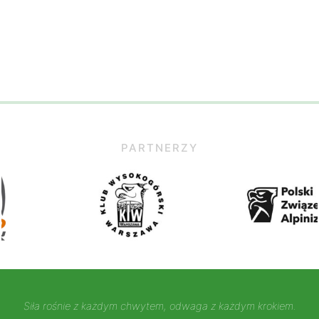
PARTNERZY
Siła rośnie z każdym chwytem, odwaga z każdym krokiem.