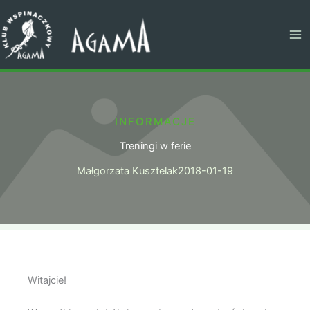
Przejdź
do
treści
INFORMACJE
Treningi w ferie
Małgorzata Kusztelak
2018-01-19
Witajcie!