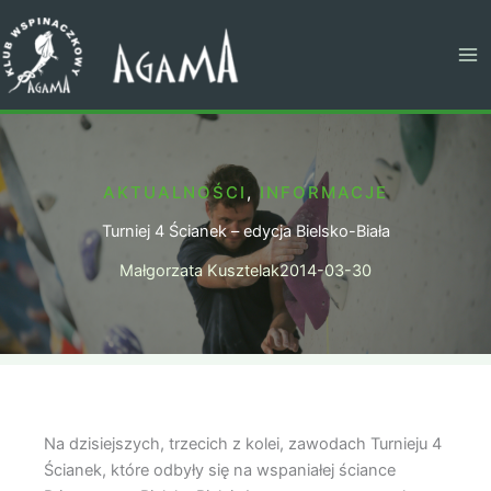
Przejdź
do
treści
AKTUALNOŚCI
,
INFORMACJE
Turniej 4 Ścianek – edycja Bielsko-Biała
Małgorzata Kusztelak
2014-03-30
Na dzisiejszych, trzecich z kolei, zawodach Turnieju 4
Ścianek, które odbyły się na wspaniałej ściance