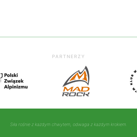
PARTNERZY
Siła rośnie z każdym chwytem, odwaga z każdym krokiem.