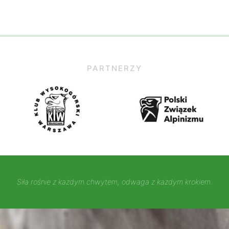
PARTNERZY
Siła rośnie z każdym chwytem, odwaga z każdym krokiem.