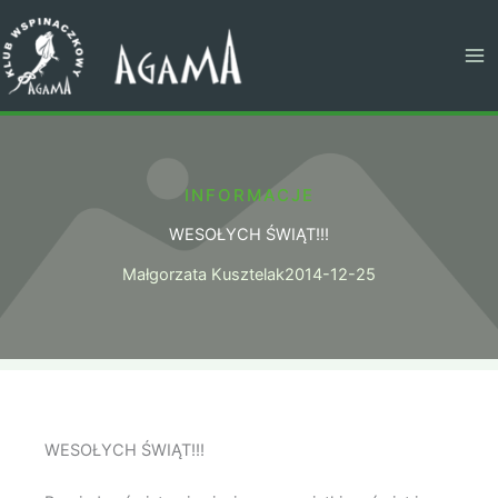
Przejdź
do
treści
INFORMACJE
WESOŁYCH ŚWIĄT!!!
Małgorzata Kusztelak
2014-12-25
WESOŁYCH ŚWIĄT!!!