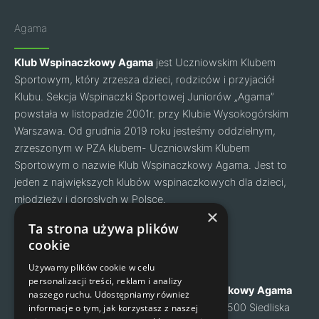
Agama
Klub Wspinaczkowy Agama
jest Uczniowskim Klubem
Sportowym, który zrzesza dzieci, rodziców i przyjaciół
Klubu. Sekcja Wspinaczki Sportowej Juniorów „Agama”
powstała w listopadzie 2001r. przy Klubie Wysokogórskim
Warszawa. Od grudnia 2019 roku jesteśmy oddzielnym,
zrzeszonym w PZA klubem- Uczniowskim Klubem
Sportowym o nazwie Klub Wspinaczkowy Agama. Jest to
jeden z największych klubów wspinaczkowych dla dzieci,
młodzieży i dorosłych w Polsce.
Facebook
Instagram
×
Ta strona używa plików
cookie
Nawigacja
Kontakt
Używamy plików cookie w celu
personalizacji treści, reklam i analizy
O nas
Klub Wspinaczkowy Agama
naszego ruchu. Udostępniamy również
Cennik
ul. Mysia 6, 05-500 Siedliska
informacje o tym, jak korzystasz z naszej