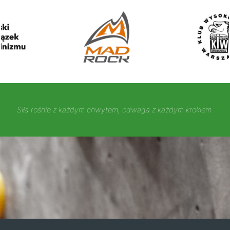
Siła rośnie z każdym chwytem, odwaga z każdym krokiem.