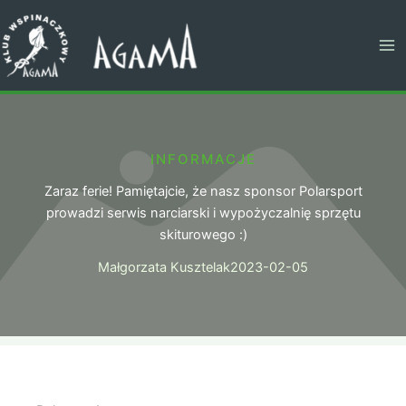
Przejdź
do
treści
INFORMACJE
Zaraz ferie! Pamiętajcie, że nasz sponsor Polarsport
prowadzi serwis narciarski i wypożyczalnię sprzętu
skiturowego :)
Małgorzata Kusztelak
2023-02-05