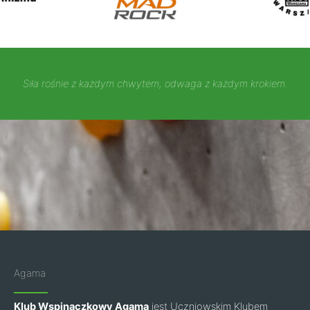
Siła rośnie z każdym chwytem, odwaga z każdym krokiem.
Agama
Klub Wspinaczkowy Agama
jest Uczniowskim Klubem