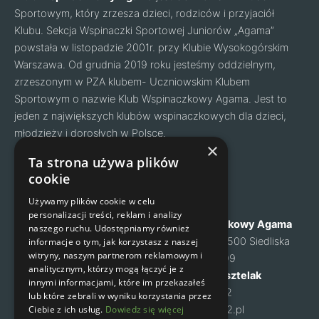
Sportowym, który zrzesza dzieci, rodziców i przyjaciół
Klubu. Sekcja Wspinaczki Sportowej Juniorów „Agama”
powstała w listopadzie 2001r. przy Klubie Wysokogórskim
Warszawa. Od grudnia 2019 roku jesteśmy oddzielnym,
zrzeszonym w PZA klubem- Uczniowskim Klubem
Sportowym o nazwie Klub Wspinaczkowy Agama. Jest to
jeden z największych klubów wspinaczkowych dla dzieci,
młodzieży i dorosłych w Polsce.
Facebook
Instagram
×
Ta strona używa plików
cookie
Nawigacja
Kontakt
Używamy plików cookie w celu
personalizacji treści, reklam i analizy
O nas
Klub Wspinaczkowy Agama
naszego ruchu. Udostępniamy również
Cennik
ul. Mysia 6, 05-500 Siedliska
informacje o tym, jak korzystasz z naszej
witryny, naszym partnerom reklamowym i
Zapisy na zajęcia
NIP: 1231460699
analitycznym, którzy mogą łączyć je z
Kontakt
Małgorzata Kusztelak
innymi informacjami, które im przekazałeś
Regulamin
tel. 502 637 072
lub które zebrali w wyniku korzystania przez
Polityka prywatności
Ciebie z ich usług.
Dowiedz się więcej
m-kusztelak@o2.pl