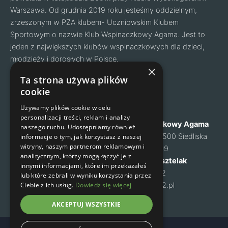
Warszawa. Od grudnia 2019 roku jesteśmy oddzielnym,
zrzeszonym w PZA klubem- Uczniowskim Klubem
Sportowym o nazwie Klub Wspinaczkowy Agama. Jest to
jeden z największych klubów wspinaczkowych dla dzieci,
młodzieży i dorosłych w Polsce.
Facebook
Instagram
×
Ta strona używa plików
cookie
Nawigacja
Kontakt
Używamy plików cookie w celu
personalizacji treści, reklam i analizy
O nas
Klub Wspinaczkowy Agama
naszego ruchu. Udostępniamy również
Cennik
ul. Mysia 6, 05-500 Siedliska
informacje o tym, jak korzystasz z naszej
witryny, naszym partnerom reklamowym i
Zapisy na zajęcia
NIP: 1231460699
analitycznym, którzy mogą łączyć je z
Kontakt
Małgorzata Kusztelak
innymi informacjami, które im przekazałeś
Regulamin
tel. 502 637 072
lub które zebrali w wyniku korzystania przez
Polityka prywatności
Ciebie z ich usług.
Dowiedz się więcej
m-kusztelak@o2.pl
AKCEPTUJ WSZYSTKIE