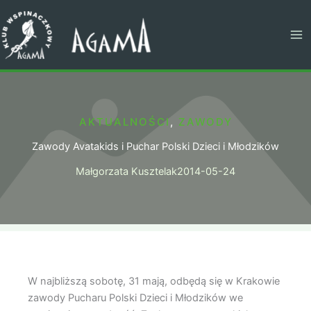
Przejdź
do
treści
AKTUALNOŚCI
,
ZAWODY
Zawody Avatakids i Puchar Polski Dzieci i Młodzików
Małgorzata Kusztelak
2014-05-24
W najbliższą sobotę, 31 mają, odbędą się w Krakowie
zawody Pucharu Polski Dzieci i Młodzików we