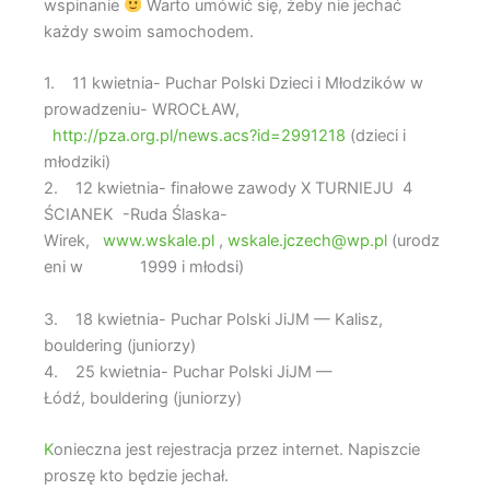
wspinanie
Warto umówić się, żeby nie jechać
każdy swoim samochodem.
1. 11 kwietnia- Puchar Polski Dzieci i Młodzików w
prowadzeniu- WROCŁAW,
http://pza.org.pl/news.acs?id=2991218
(dzieci i
młodziki)
2. 12 kwietnia- finałowe zawody X TURNIEJU 4
ŚCIANEK -Ruda Ślaska-
Wirek,
www.wskale.pl
,
wskale.jczech@wp.pl
(urodz
eni w 1999 i młodsi)
3. 18 kwietnia- Puchar Polski JiJM — Kalisz,
bouldering (juniorzy)
4. 25 kwietnia- Puchar Polski JiJM —
Łódź, bouldering (juniorzy)
K
onieczna jest rejestracja przez internet. Napiszcie
proszę kto będzie jechał.