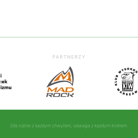
PARTNERZY
Siła rośnie z każdym chwytem, odwaga z każdym krokiem.