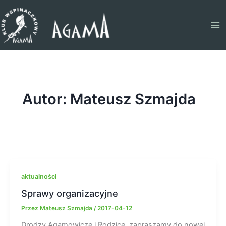
Przejdź
do
treści
Autor: Mateusz Szmajda
aktualności
Sprawy organizacyjne
Przez
Mateusz Szmajda
/
2017-04-12
Drodzy Agamowicze i Rodzice, zapraszamy do nowej