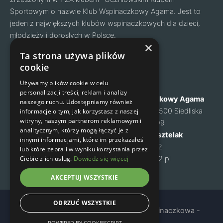
Sportowym o nazwie Klub Wspinaczkowy Agama. Jest to
jeden z największych klubów wspinaczkowych dla dzieci,
młodzieży i dorosłych w Polsce.
Facebook
Instagram
×
Ta strona używa plików
cookie
Nawigacja
Kontakt
Używamy plików cookie w celu
personalizacji treści, reklam i analizy
O nas
Klub Wspinaczkowy Agama
naszego ruchu. Udostępniamy również
Cennik
ul. Mysia 6, 05-500 Siedliska
informacje o tym, jak korzystasz z naszej
witryny, naszym partnerom reklamowym i
Zapisy na zajęcia
NIP: 1231460699
analitycznym, którzy mogą łączyć je z
Kontakt
Małgorzata Kusztelak
innymi informacjami, które im przekazałeś
Regulamin
tel. 502 637 072
lub które zebrali w wyniku korzystania przez
Ciebie z ich usług.
Dowiedz się więcej
Polityka prywatności
m-kusztelak@o2.pl
AKCEPTUJ WSZYSTKIE
ODRZUĆ WSZYSTKIE
Copyright © 2024 Agama - Sekcja Wspinaczkowa -
Warszawa
POWERED BY COOKIESCRIPT