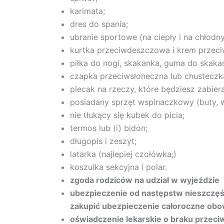
karimata;
dres do spania;
ubranie sportowe (na ciepły i na chłodny
kurtka przeciwdeszczowa i krem przeci
piłka do nogi, skakanka, guma do skaka
czapka przeciwsłoneczna lub chusteczk
plecak na rzeczy, które będziesz zabier
posiadany sprzęt wspinaczkowy (buty, w
nie tłukący się kubek do picia;
termos lub (i) bidon;
długopis i zeszyt;
latarka (najlepiej czołówka;)
koszulka sekcyjna i polar.
zgoda rodziców na udział w wyjeździe
ubezpieczenie od następstw nieszczęś
zakupić ubezpieczenie całoroczne obow
oświadczenie lekarskie o braku przeci