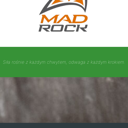
Siła rośnie z każdym chwytem, odwaga z każdym krokiem.