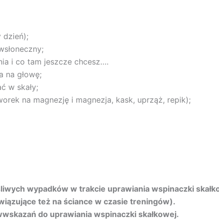
 dzień);
wsłoneczny;
nia i co tam jeszcze chcesz….
a na głowę;
ać w skały;
orek na magnezję i magnezja, kask, uprząż, repik);
liwych wypadków w trakcie uprawiania wspinaczki skałk
iązujące też na ściance w czasie treningów).
wwskazań do uprawiania wspinaczki skałkowej.