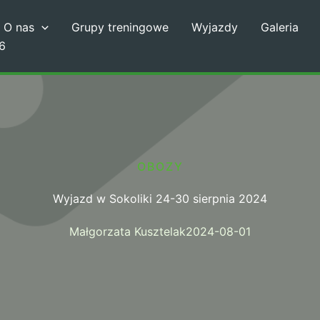
O nas
Grupy treningowe
Wyjazdy
Galeria
6
OBOZY
Wyjazd w Sokoliki 24-30 sierpnia 2024
Małgorzata Kusztelak
2024-08-01