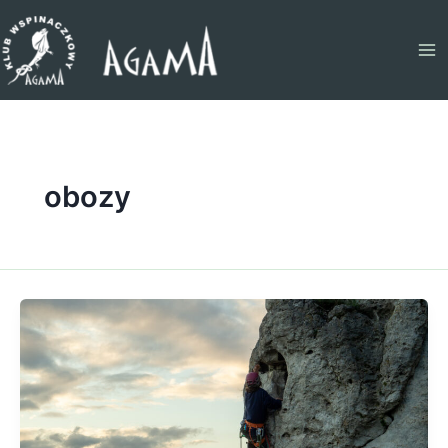
Przejdź
do
treści
obozy