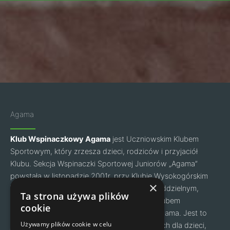
Agama
Klub Wspinaczkowy Agama
jest Uczniowskim Klubem
Sportowym, który zrzesza dzieci, rodziców i przyjaciół
Klubu. Sekcja Wspinaczki Sportowej Juniorów „Agama”
powstała w listopadzie 2001r. przy Klubie Wysokogórskim
×
Warszawa. Od grudnia 2019 roku jesteśmy oddzielnym,
Ta strona używa plików
zrzeszonym w PZA klubem- Uczniowskim Klubem
cookie
Sportowym o nazwie Klub Wspinaczkowy Agama. Jest to
Używamy plików cookie w celu
jeden z największych klubów wspinaczkowych dla dzieci,