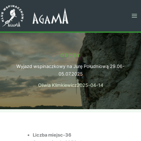
Przejdź
do
treści
OBOZY
Wyjazd wspinaczkowy na Jurę Południową 29.06-
05.07.2025
Oliwia Klimkiewicz
2025-04-14
Liczba miejsc-36