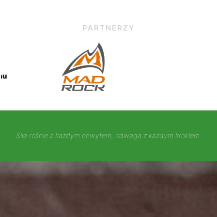
PARTNERZY
Siła rośnie z każdym chwytem, odwaga z każdym krokiem.