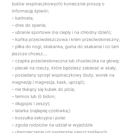
butów wspinaczkowych) koniecznie proszę o
informację.śpiwór;
– karimata;
– dres do spania;
– ubranie sportowe (na ciepły i na chłodny dzień);
– kurtka przeciwdeszczowa i krem przeciwsłoneczny;
– piłka do nogi, skakanka, guma do skakania i co tam
jeszcze chcesz….
– czapka przeciwsłoneczna lub chusteczka na głowę;
– plecak na rzeczy, które będziesz zabierać w skały;
– posiadany sprzęt wspinaczkowy (buty, worek na
magnezję i magnezja, kask, uprząż);
– nie tłukący się kubek do picia;
– termos lub (i) bidon;
– długopis i zeszyt;
– latarka (najlepiej czołówka;)
– koszulka sekcyjna i polar.
– zgoda rodziców na udział w wyjeździe
– ubezpieczenie od następstw nieszczęśliwych