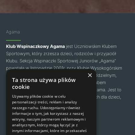
Agama
Klub Wspinaczkowy Agama
jest Uczniowskim Klubem
Sportowym, który zrzesza dzieci, rodziców i przyjaciół
Klubu. Sekcja Wspinaczki Sportowej Juniorów „Agama”
powstała w listopadzie 2001r. przy Klubie Wysokogórskim
×
Warszawa. Od grudnia 2019 roku jesteśmy oddzielnym,
Ta strona używa plików
zrzeszonym w PZA klubem- Uczniowskim Klubem
cookie
Sportowym o nazwie Klub Wspinaczkowy Agama. Jest to
Używamy plików cookie w celu
jeden z największych klubów wspinaczkowych dla dzieci,
personalizacji treści, reklam i analizy
młodzieży i dorosłych w Polsce.
naszego ruchu. Udostępniamy również
Facebook
Instagram
informacje o tym, jak korzystasz z naszej
witryny, naszym partnerom reklamowym i
analitycznym, którzy mogą łączyć je z
Nawigacja
Kontakt
innymi informacjami, które im przekazałeś