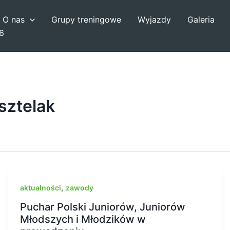
O nas
Grupy treningowe
Wyjazdy
Galeria
6
sztelak
,
aktualności
zawody
Puchar Polski Juniorów, Juniorów
Młodszych i Młodzików w