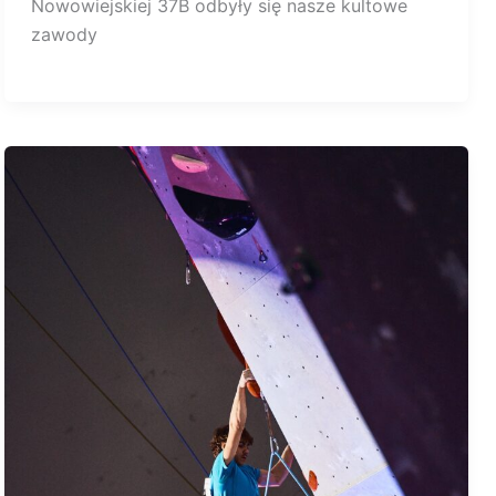
Nowowiejskiej 37B odbyły się nasze kultowe
zawody