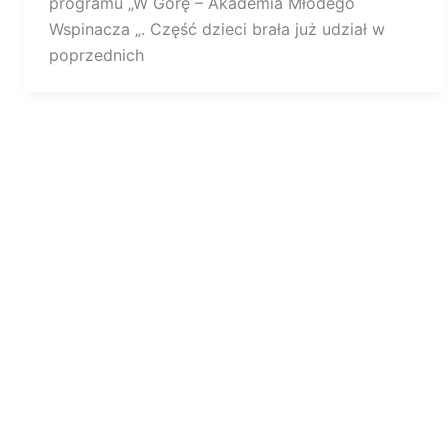
programu „W Górę – Akademia Młodego
Wspinacza „. Część dzieci brała już udział w
poprzednich