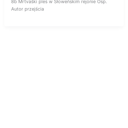
8b Mrtvaški ples w Słoweńskim rejonie Osp.
Autor przejścia