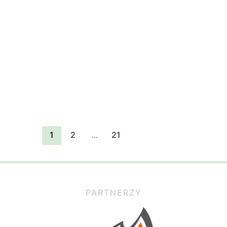
1
2
…
21
PARTNERZY