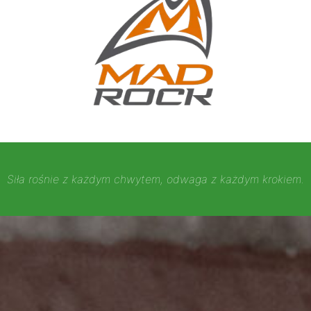
Siła rośnie z każdym chwytem, odwaga z każdym krokiem.